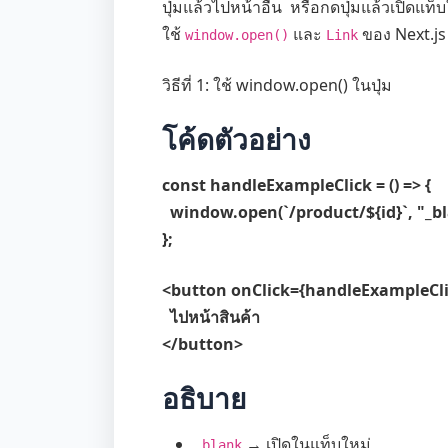
ปุ่มแล้วไปหน้าอื่น หรือกดปุ่มแล้วเปิดแ
ใช้
และ
ของ Next.js
window.open()
Link
วิธีที่ 1: ใช้ window.open() ในปุ่ม
โค้ดตัวอย่าง
const handleExampleClick = () => {
window.open(`/product/${id}`, "_bla
};
<button onClick={handleExampleCli
ไปหน้าสินค้า
</button>
อธิบาย
→ เปิดในแท็บใหม่
_blank