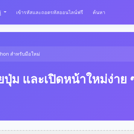
่
เข้ารหัสและถอดรหัสออนไลน์ฟรี
ค้นหา
ython สำหรับมือใหม่
ยปุ่ม และเปิดหน้าใหม่ง่าย 