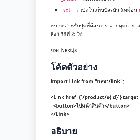
→ เปิดในแท็บปัจจุบัน (เหมือน
_self
เหมาะสำหรับปุ่มที่ต้องการ ควบคุมด้วย J
ลิงก์ วิธีที่ 2: ใช้
ของ Next.js
โค้ดตัวอย่าง
import Link from "next/link";
<Link href={`/product/${id}`} targe
<button>ไปหน้าสินค้า</button>
</Link>
อธิบาย