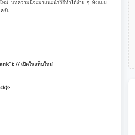
ท็บใหม่ บทความนี้จะมาแนะนำวิธีทำได้ง่าย ๆ ทั้งแบบ
 ครับ
nk"); // เปิดในแท็บใหม่
ck}>